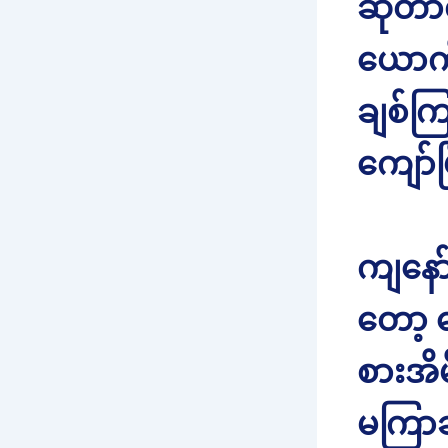
ဆိုတာ
ယောက
ချစ်ကြ
ကျော်ပ
ကျနေ
တော့ ဇ
စားအိ
မကြာ