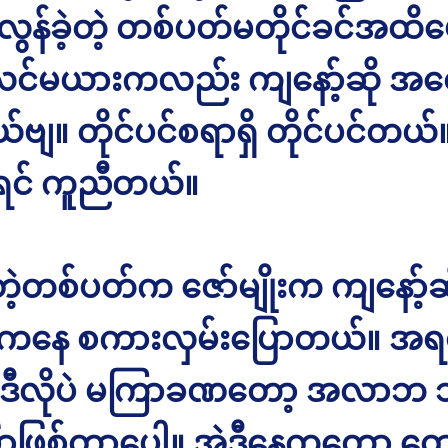
 လွန်ခဲ့တဲ့ တစ်ပတ်မတိုင်ခင်အထိပ
့လင်မယားကလည်း ကျနော့်ဆို အတ
ဗျ။ တိုင်ပင်စရာရှိ တိုင်ပင်တယ်
ိရင် ကူညီတယ်။
့တဲ့တစ်ပတ်က ဇော်မျိုးက ကျနော့်
 ကနေ စကားလှမ်းပြောတယ်။ အ
 ဒီလိုပဲ မကြာခဏတော့ အလာဘ
ာဖြစ်တာပေါ့။ အဲ့ဒီနေ့ကတော့ ထွ