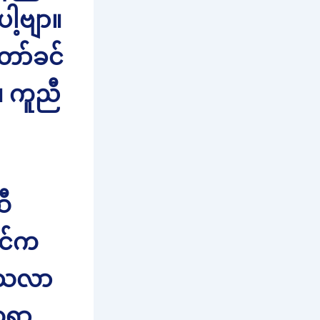
ေါ့ဗျာ။
ော်ခင်
။ ကူညီ
ဆီ
ရင်က
 သလာ
ေရာ