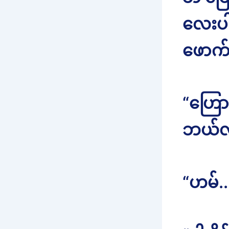
လေးပါ
ဖောက
“ဟြောင
ဘယ်လိ
“ဟမ်.