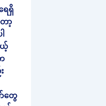
ေရှိ
တော့
ပါ
ယ့်
းက
း
ာ်တွေ