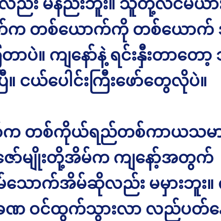
လည်း မနည်းဘူး။ သူတို့လင်မယား
်က တစ်ယောက်ကို တစ်ယောက် 
တာပဲ။ ကျနော်နဲ့ ရင်းနှီးတာတော့ သု
ြီ။ ငယ်ပေါင်းကြီးဖော်တွေလိုပဲ။
ာ်က တစ်ကိုယ်ရည်တစ်ကာယသမား
ော်မျိုးတို့အိမ်က ကျနော့်အတွက်
မ်သောက်အိမ်ဆိုလည်း မမှားဘူး။ 
ခဏ ဝင်ထွက်သွားလာ လည်ပတ်န