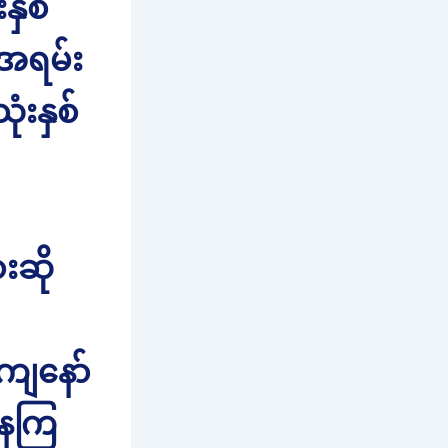
နှစ်
အရမ်း
ံးနှစ်
ဆို
ကျနော်
ေကြ