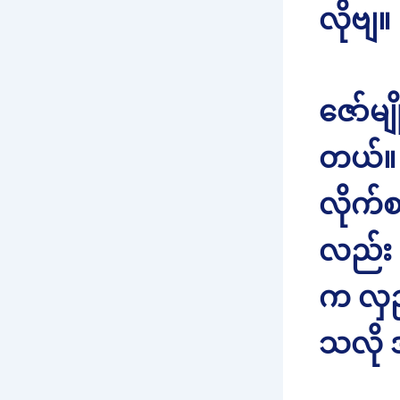
လိုဗျ။
ဇော်မျ
တယ်။ 
လိုက်စ
လည်း 
က လှည
သလို 