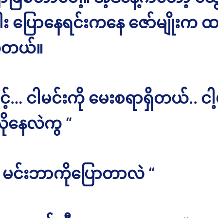
း ပြောနေရင်းကနေ ဇော်မျိုးက 
်တယ်။
့်… ငါမင်းကို မေးစရာရှိတယ်.. ငါ့မ
ုနေလဲကွ “
. မင်းဘာကိုပြောတာလဲ “