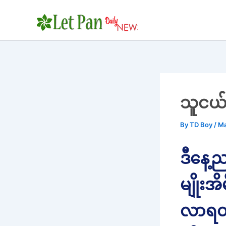
Skip
to
content
သူငယ်ချ
By
TD Boy
/
Ma
ဒီနေ့ည
မျိုး
လာရတာ