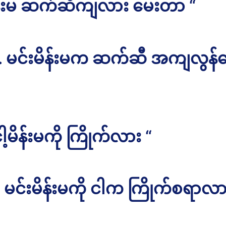
မိန်းမ ဆက်ဆီကျလား မေးတာ “
. မင်းမိန်းမက ဆက်ဆီ အကျလွန်
ငါ့မိန်းမကို ကြိုက်လား “
မင်းမိန်းမကို ငါက ကြိုက်စရာလာ