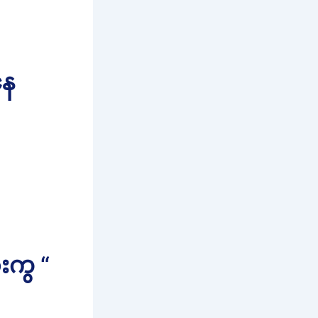
နေ
းကွ “