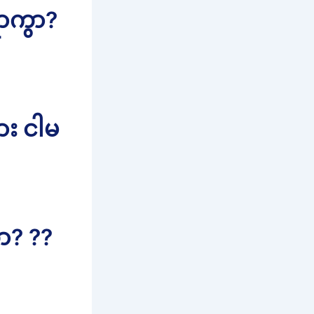
ောကွာ?
ား ငါမ
ာ? ??