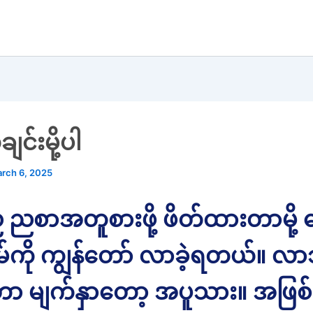
င်းမို့ပါ
rch 6, 2025
 ညစာအတူစားဖို့ ဖိတ်ထားတာမို့ ဇ
အိမ်ကို ကျွန်တော် လာခဲ့ရတယ်။ လ
 မျက်နှာတော့ အပူသား။ အဖြစ်