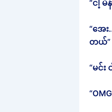
“ငါ့ 
“အေး.
တယ်”
“မင်း 
“OMG 