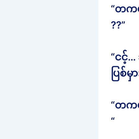
“တကယ်လ
??”
“ငင့်…
ပြစ်မှ
“တကယ်
“