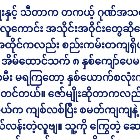
ျိုးနှင့် သီတာက တကယ့် ဂုဏ်အသရ
လူကောင်း အသိုင်းအဝိုင်းတွေဆို
ိုင်ကလည်း စည်းကမ်းတကျရှိ
အိမ်ထောင်သက် ၈ နှစ်ကျော်ပေမ
ီး မရကြတော့ နှစ်ယောက်စလုံ
တင်တယ်။ ဇော်မျိုးဆိုတာကလည်
ကိုယ်က ကျစ်လစ်ပြီး စမတ်ကျကျနဲ့
န်းတဲ့လူဗျ။ သူ့ကို ကြွေတဲ့ ဆေ