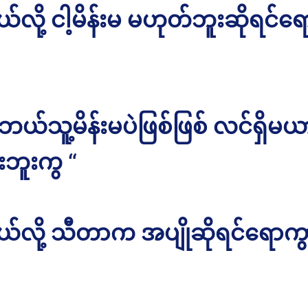
ို့ ငါ့မိန်းမ မဟုတ်ဘူးဆိုရင်ရ
 ဘယ်သူ့မိန်းမပဲဖြစ်ဖြစ် လင်ရှိမယ
ားဘူးကွ “
လို့ သီတာက အပျိုဆိုရင်ရောကွ