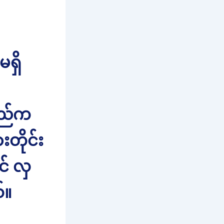
မရှိ
်ထည်က
တိုင်း
် လှ
်။