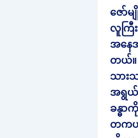
ဇော်မ
လူကြီး
အနေအထ
တယ်။ 
သားသမ
အရွယ်
ခန္ဓာ
တကယ်လ