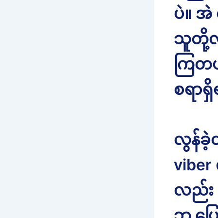
ပဲ။ အဲ
သူတို
ကြတယ်
စရာရှ
လွန်ခဲ
viber
လည်း
ဘ ပြေ