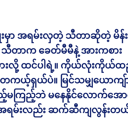
ိုးမှာ အရမ်းလှတဲ့ သီတာဆိုတဲ့ မိန်း
သီတာက ခေတ်မီမီနဲ့ အားကစား
ားလို့ ထင်ပါရဲ့။ ကိုယ်လုံးကိုယ
တကယ့်ရှယ်ပဲ။ မြင်သမျှယောကျ်ား
့်မကြည့်ဘဲ မနေနိုင်လောက်အောင
အရမ်းလည်း ဆက်ဆီကျလွန်းတယ